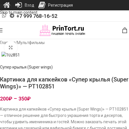
Вход
Регистрация
Skip to navigation
Skip to main content
+7 999 768-16-52
Главная
/
Мультфильмы
Нажмите, чтобы увеличить изображение
Супер крылья (Super wings)
Картинка для капкейков «Супер крылья (Super
Wings)» — PT102851
200
₽
–
350
₽
Картинка для капкейков «Супер крылья (Super Wings)» — PT102851
— отличное решение для быстрого украшения торта и десертов,
чтобы удивить именинника и гостей. Можно заказать печать этой
картинки на сахарной или вафельной бумаге с быстрой доставкой