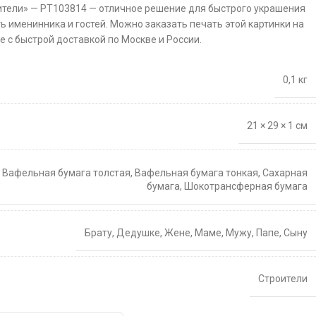
ители» — PT103814 — отличное решение для быстрого украшения
ть именинника и гостей. Можно заказать печать этой картинки на
 с быстрой доставкой по Москве и России.
0,1 кг
21 × 29 × 1 см
,
Вафельная бумага толстая
,
Вафельная бумага тонкая
,
Сахарная
бумага
,
Шокотрансферная бумага
Брату
,
Дедушке
,
Жене
,
Маме
,
Мужу
,
Папе
,
Сыну
Строители