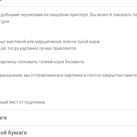
ъедобными чернилами на пищевом принтере. Вы можете заказать пе
 дня.
ыт мастикой или марципаном, или на сухой корж.
ой, тогда картинка лучше приклеится.
картинку положить тонкий корж бисквита.
высыхания, мы отправляем все картинки в плотно закрытом пакете
рный лист от подложки.
аге
ной бумаге