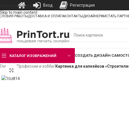
Вход
Регистрация
Skip to navigation
Skip to main content
СЛОВИЯ РАБОТЫ
ДОСТАВКА И ОПЛАТА
КОНТАКТЫ
ДИЗАЙНЕРАМ
СТАТЬ ПАРТ
СОЗДАТЬ ДИЗАЙН САМОСТ
КАТАЛОГ ИЗОБРАЖЕНИЙ
Главная
/
Профессии и хобби
/
Картинка для капкейков «Строители
Нажмите, чтобы увеличить изображение