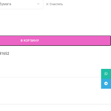
Очистить
В КОРЗИНУ
81652
What
Tele