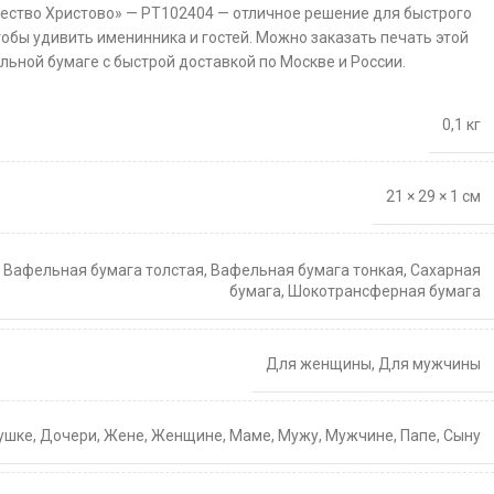
ество Христово» — PT102404 — отличное решение для быстрого
тобы удивить именинника и гостей. Можно заказать печать этой
льной бумаге с быстрой доставкой по Москве и России.
0,1 кг
21 × 29 × 1 см
,
Вафельная бумага толстая
,
Вафельная бумага тонкая
,
Сахарная
бумага
,
Шокотрансферная бумага
Для женщины
,
Для мужчины
ушке
,
Дочери
,
Жене
,
Женщине
,
Маме
,
Мужу
,
Мужчине
,
Папе
,
Сыну