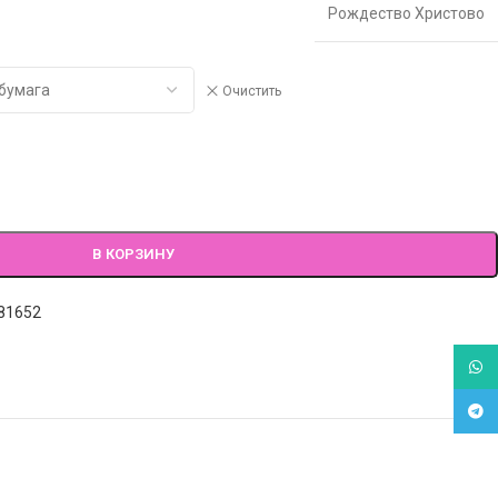
Рождество Христово
Очистить
В КОРЗИНУ
81652
What
Tele