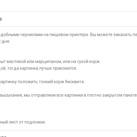
е
ъедобными чернилами на пищевом принтере. Вы можете заказать пе
 дня.
ыт мастикой или марципаном, или на сухой корж.
ой, тогда картинка лучше приклеится.
картинку положить тонкий корж бисквита.
высыхания, мы отправляем все картинки в плотно закрытом пакете
рный лист от подложки.