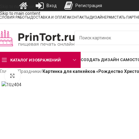
Вход
Регистрация
Skip to navigation
Skip to main content
СЛОВИЯ РАБОТЫ
ДОСТАВКА И ОПЛАТА
КОНТАКТЫ
ДИЗАЙНЕРАМ
СТАТЬ ПАРТ
СОЗДАТЬ ДИЗАЙН САМОСТ
КАТАЛОГ ИЗОБРАЖЕНИЙ
Главная
/
Праздники
/
Картинка для капкейков «Рождество Христ
Нажмите, чтобы увеличить изображение