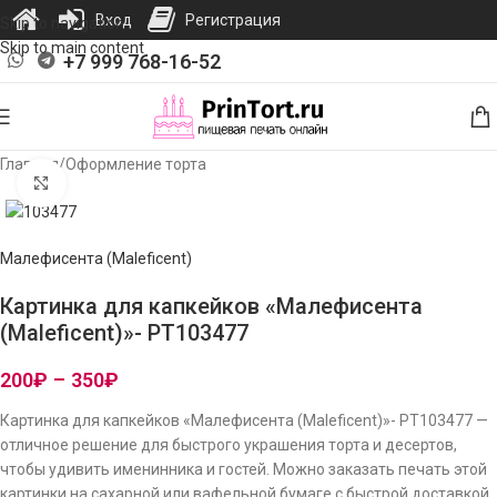
Вход
Регистрация
Skip to navigation
Skip to main content
+7 999 768-16-52
Главная
/
Оформление торта
Нажмите, чтобы увеличить изображение
Малефисента (Maleficent)
Картинка для капкейков «Малефисента
(Maleficent)»- PT103477
200
₽
–
350
₽
Картинка для капкейков «Малефисента (Maleficent)»- PT103477 —
отличное решение для быстрого украшения торта и десертов,
чтобы удивить именинника и гостей. Можно заказать печать этой
картинки на сахарной или вафельной бумаге с быстрой доставкой