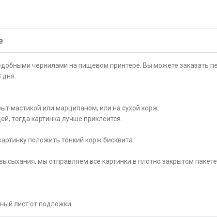
е
ъедобными чернилами на пищевом принтере. Вы можете заказать пе
 дня.
ыт мастикой или марципаном, или на сухой корж.
ой, тогда картинка лучше приклеится.
картинку положить тонкий корж бисквита.
высыхания, мы отправляем все картинки в плотно закрытом пакете
рный лист от подложки.