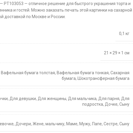
 — PT103053 — отличное решение для быстрого украшения торта и
нника и гостей. Можно заказать печать этой картинки на сахарной
й доставкой по Москве и России.
0,1 кг
21 × 29 × 1 см
,
Вафельная бумага толстая
,
Вафельная бумага тонкая
,
Сахарная
бумага
,
Шокотрансферная бумага
очки
,
Для девушки
,
Для женщины
,
Для мальчика
,
Для парня
,
Для
подростка
,
Дочке
,
Сыну
евочке
,
Дочери
,
Жене
,
мальчику
,
Маме
,
Мужу
,
Папе
,
Сестре
,
Сыну