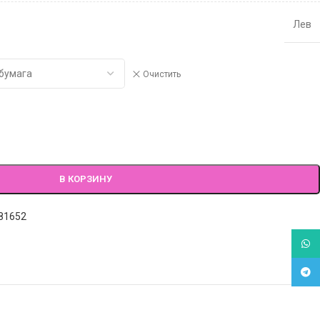
Лев
Очистить
В КОРЗИНУ
81652
What
Tele