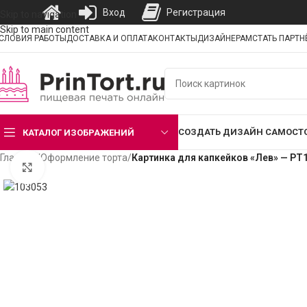
Вход
Регистрация
Skip to navigation
Skip to main content
СЛОВИЯ РАБОТЫ
ДОСТАВКА И ОПЛАТА
КОНТАКТЫ
ДИЗАЙНЕРАМ
СТАТЬ ПАРТ
СОЗДАТЬ ДИЗАЙН САМОСТ
КАТАЛОГ ИЗОБРАЖЕНИЙ
Главная
/
Оформление торта
/
Картинка для капкейков «Лев» — PT
Нажмите, чтобы увеличить изображение