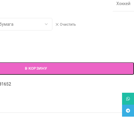
Хоккей
Очистить
В КОРЗИНУ
81652
What
Tele