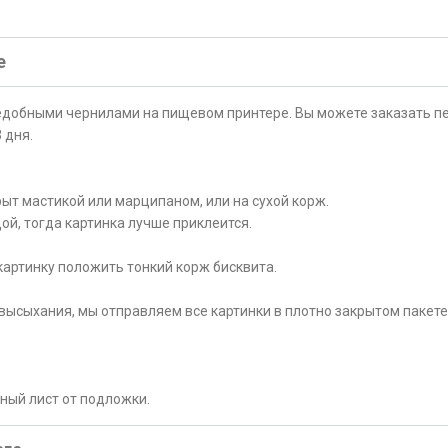
е
ъедобными чернилами на пищевом принтере. Вы можете заказать пе
 дня.
ыт мастикой или марципаном, или на сухой корж.
ой, тогда картинка лучше приклеится.
картинку положить тонкий корж бисквита.
высыхания, мы отправляем все картинки в плотно закрытом пакете
рный лист от подложки.