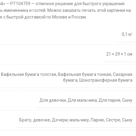
ей» — PT104759 — отличное решение для быстрого украшения
ть именинника и гостей. Можно заказать печать этой картинки на
 с быстрой доставкой по Москве и России.
0,1 кг
21 × 29 × 1 см
,
Вафельная бумага толстая
,
Вафельная бумага тонкая
,
Сахарная
бумага
,
Шокотрансферная бумага
Для девочки
,
Для мальчика
,
Для парня
,
Сыну
Брату
,
девочке
,
Дочери
,
мальчику
,
Парню
,
Сестре
,
Сыну