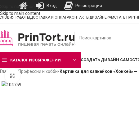
Вход
Регистрация
Skip to navigation
Skip to main content
СЛОВИЯ РАБОТЫ
ДОСТАВКА И ОПЛАТА
КОНТАКТЫ
ДИЗАЙНЕРАМ
СТАТЬ ПАРТ
СОЗДАТЬ ДИЗАЙН САМОСТ
КАТАЛОГ ИЗОБРАЖЕНИЙ
Главная
/
Профессии и хобби
/
Картинка для капкейков «Хоккей» —
Нажмите, чтобы увеличить изображение