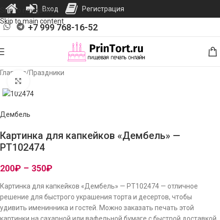
Вход
Регистрация
Skip to navigation
Skip to main content
+7 999 768-16-52
Главная
/
Праздники
Нажмите, чтобы увеличить изображение
Дембель
Картинка для капкейков «Дембель» —
PT102474
200
₽
–
350
₽
Картинка для капкейков «Дембель» — PT102474 — отличное
решение для быстрого украшения торта и десертов, чтобы
удивить именинника и гостей. Можно заказать печать этой
картинки на сахарной или вафельной бумаге с быстрой доставкой