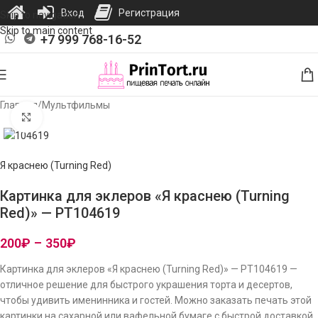
Вход
Регистрация
Skip to navigation
Skip to main content
+7 999 768-16-52
Главная
/
Мультфильмы
Нажмите, чтобы увеличить изображение
Я краснею (Turning Red)
Картинка для эклеров «Я краснею (Turning
Red)» — PT104619
200
₽
–
350
₽
Картинка для эклеров «Я краснею (Turning Red)» — PT104619 —
отличное решение для быстрого украшения торта и десертов,
чтобы удивить именинника и гостей. Можно заказать печать этой
картинки на сахарной или вафельной бумаге с быстрой доставкой