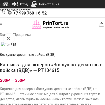
Вход
Регистрация
Skip to navigation
Skip to main content
+7 999 768-16-52
Главная
/
Праздники
Нажмите, чтобы увеличить изображение
Воздушно-десантные войска (ВДВ)
Картинка для эклеров «Воздушно-десантные
войска (ВДВ)» — PT104615
200
₽
–
350
₽
Картинка для эклеров «Воздушно-десантные войска (ВДВ)» —
PT104615 — отличное решение для быстрого украшения торта и
десертов, чтобы удивить именинника и гостей. Можно заказать
печать этой картинки на сахарной или вафельной бумаге с