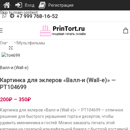
Вход
Регистрация
Skip to navigation
Skip to main content
+7 999 768-16-52
Главная
/
Мультфильмы
Нажмите, чтобы увеличить изображение
Валл-и (Wall-e)
Картинка для эклеров «Валл-и (Wall-e)» —
PT104699
200
₽
–
350
₽
Картинка для эклеров «Валл-и (Wall-e)» — PT104699 — отличное
решение для быстрого украшения торта и десертов, чтобы
удивить именинника и гостей. Можно заказать печать этой
картинки на сахарной или вафельной бумаге с быстрой доставкой