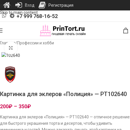
Вход
Регистрация
Skip to navigation
Skip to main content
+7 999 768-16-52
Главная
/
Профессии и хобби
Нажмите, чтобы увеличить изображение
Картинка для эклеров «Полиция» — PT102640
200
₽
–
350
₽
Картинка для эклеров «Полиция» — PT102640 — отличное решение
для быстрого украшения торта и десертов, чтобы удивить
именинника и гостей. Можно заказать печать этой картинки на