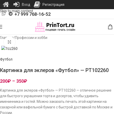
Вход
Регистрация
Skip to navigation
Skip to main content
+7 999 768-16-52
Главная
/
Профессии и хобби
Нажмите, чтобы увеличить изображение
Футбол
Картинка для эклеров «Футбол» — PT102260
200
₽
–
350
₽
Картинка для эклеров «Футбол» — PT102260 — отличное решение
для быстрого украшения торта и десертов, чтобы удивить
именинника и гостей. Можно заказать печать этой картинки на
сахарной или вафельной бумаге с быстрой доставкой по Москве и
России.