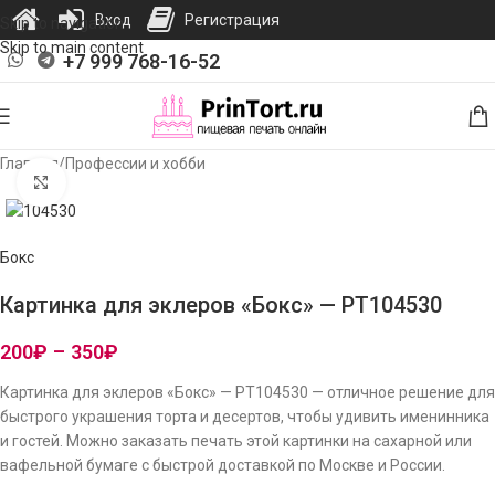
Вход
Регистрация
Skip to navigation
Skip to main content
+7 999 768-16-52
Главная
/
Профессии и хобби
Нажмите, чтобы увеличить изображение
Бокс
Картинка для эклеров «Бокс» — PT104530
200
₽
–
350
₽
Картинка для эклеров «Бокс» — PT104530 — отличное решение для
быстрого украшения торта и десертов, чтобы удивить именинника
и гостей. Можно заказать печать этой картинки на сахарной или
вафельной бумаге с быстрой доставкой по Москве и России.