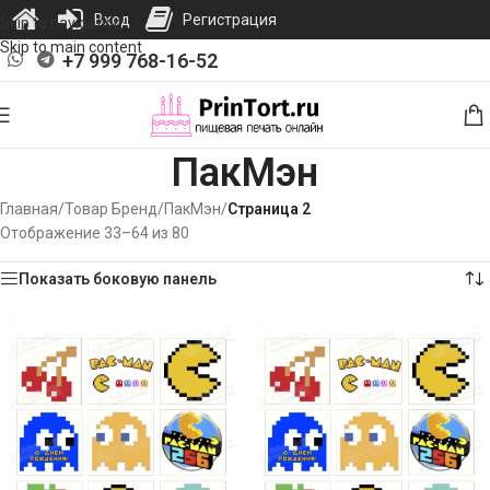
Вход
Регистрация
Skip to navigation
Skip to main content
+7 999 768-16-52
ПакМэн
Главная
/
Товар Бренд
/
ПакМэн
/
Страница 2
Отображение 33–64 из 80
Показать боковую панель