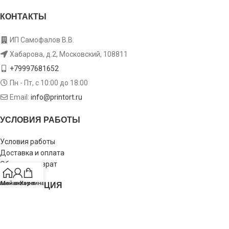
КОНТАКТЫ
ИП Самофалов В.В.
Хабарова, д.2, Московский, 108811
+79997681652
Пн - Пт, с 10:00 до 18:00
Email:
info@printort.ru
УСЛОВИЯ РАБОТЫ
Условия работы
Доставка и оплата
Обмен и возврат
ИНФОРМАЦИЯ
лавная
Мой аккаунт
Корзина
Пользовательское соглашение
Политика конфиденциальности