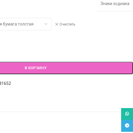
Знаки зодиака
Очистить
В КОРЗИНУ
81652
What
Tele