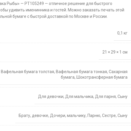
иака Рыбы» — PT105249 — отличное решение для быстрого
тобы удивить именинника и гостей. Можно заказать печать этой
льной бумаге с быстрой доставкой по Москве и России.
0,1 кг
21 × 29 × 1 см
,
Вафельная бумага толстая
,
Вафельная бумага тонкая
,
Сахарная
бумага
,
Шокотрансферная бумага
Для девочки
,
Для мальчика
,
Для парня
,
Сыну
Брату
,
девочке
,
Дочери
,
мальчику
,
Парню
,
Сестре
,
Сыну