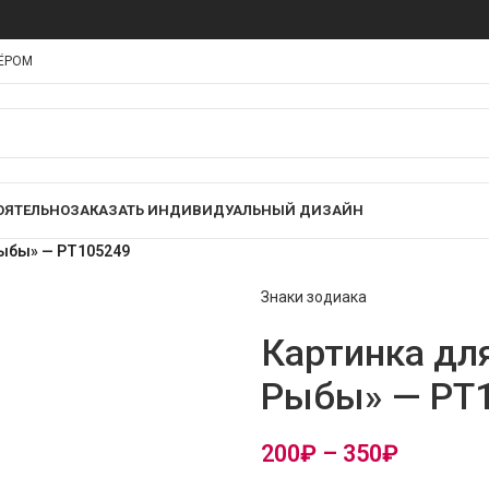
НЁРОМ
ОЯТЕЛЬНО
ЗАКАЗАТЬ ИНДИВИДУАЛЬНЫЙ ДИЗАЙН
Рыбы» — PT105249
Знаки зодиака
Картинка для
Рыбы» — PT
200
₽
–
350
₽