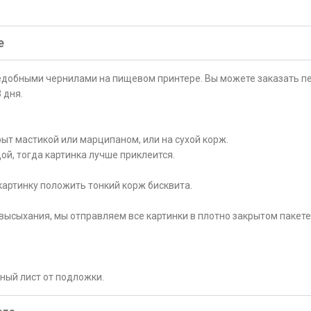
е
ъедобными чернилами на пищевом принтере. Вы можете заказать пе
 дня.
ыт мастикой или марципаном, или на сухой корж.
ой, тогда картинка лучше приклеится.
картинку положить тонкий корж бисквита.
высыхания, мы отправляем все картинки в плотно закрытом пакете
рный лист от подложки.