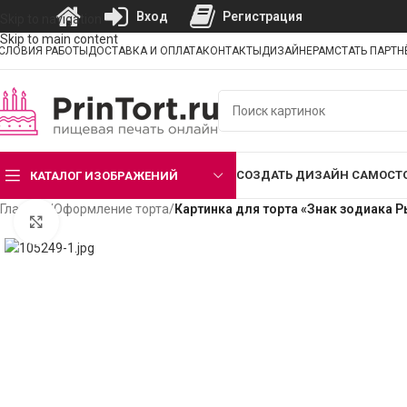
Вход
Регистрация
Skip to navigation
Skip to main content
СЛОВИЯ РАБОТЫ
ДОСТАВКА И ОПЛАТА
КОНТАКТЫ
ДИЗАЙНЕРАМ
СТАТЬ ПАРТ
СОЗДАТЬ ДИЗАЙН САМОСТ
КАТАЛОГ ИЗОБРАЖЕНИЙ
Главная
/
Оформление торта
/
Картинка для торта «Знак зодиака 
Нажмите, чтобы увеличить изображение