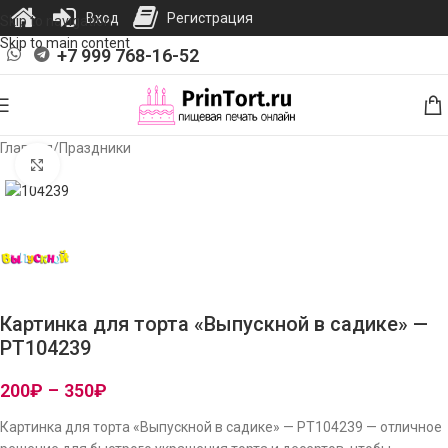
Вход
Регистрация
Skip to navigation
Skip to main content
+7 999 768-16-52
Главная
/
Праздники
Нажмите, чтобы увеличить изображение
Картинка для торта «Выпускной в садике» —
PT104239
200
₽
–
350
₽
Картинка для торта «Выпускной в садике» — PT104239 — отличное