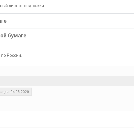
рный лист от подложки.
аге
ной бумаге
 по России.
ация: 04-08-2020