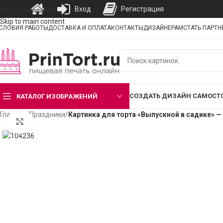
Вход
Регистрация
Skip to navigation
Skip to main content
СЛОВИЯ РАБОТЫ
ДОСТАВКА И ОПЛАТА
КОНТАКТЫ
ДИЗАЙНЕРАМ
СТАТЬ ПАРТ
СОЗДАТЬ ДИЗАЙН САМОСТ
КАТАЛОГ ИЗОБРАЖЕНИЙ
Главная
/
Праздники
/
Картинка для торта «Выпускной в садике» —
Нажмите, чтобы увеличить изображение