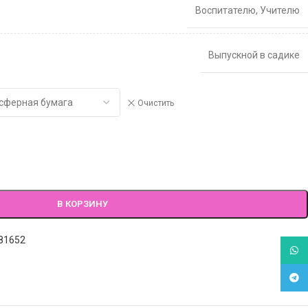
Воспитателю
,
Учителю
Выпускной в садике
Очистить
В КОРЗИНУ
81652
What
Tele