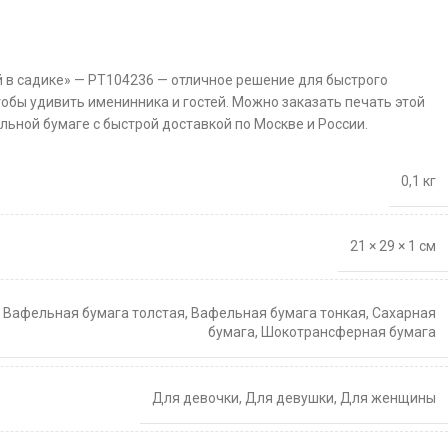
й в садике» — PT104236 — отличное решение для быстрого
тобы удивить именинника и гостей. Можно заказать печать этой
льной бумаге с быстрой доставкой по Москве и России.
0,1 кг
21 × 29 × 1 см
,
Вафельная бумага толстая
,
Вафельная бумага тонкая
,
Сахарная
бумага
,
Шокотрансферная бумага
Для девочки
,
Для девушки
,
Для женщины