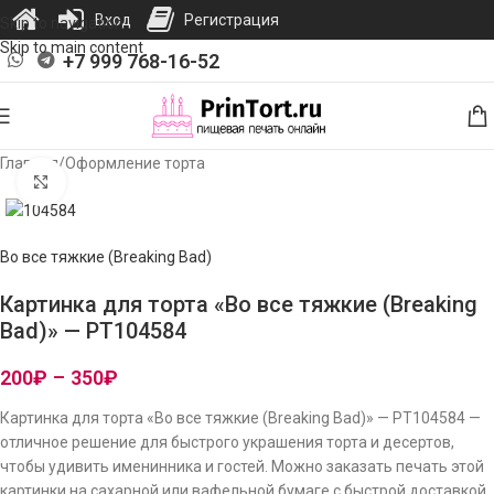
Вход
Регистрация
Skip to navigation
Skip to main content
+7 999 768-16-52
Главная
/
Оформление торта
Нажмите, чтобы увеличить изображение
Во все тяжкие (Breaking Bad)
Картинка для торта «Во все тяжкие (Breaking
Bad)» — PT104584
200
₽
–
350
₽
Картинка для торта «Во все тяжкие (Breaking Bad)» — PT104584 —
отличное решение для быстрого украшения торта и десертов,
чтобы удивить именинника и гостей. Можно заказать печать этой
картинки на сахарной или вафельной бумаге с быстрой доставкой