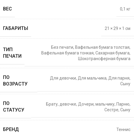
ВЕС
0,1 кг
ГАБАРИТЫ
21 × 29 × 1 см
Без печати
,
Вафельная бумага толстая
,
ТИП
Вафельная бумага тонкая
,
Сахарная бумага
,
ПЕЧАТИ
Шокотрансферная бумага
ПО
Для девочки
,
Для мальчика
,
Для парня
,
ВОЗРАСТУ
Сыну
ПО
Брату
,
девочке
,
Дочери
,
мальчику
,
Парню
,
СТАТУСУ
Сестре
,
Сыну
БРЕНД
Теннис