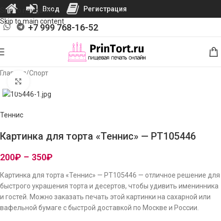
Вход
Регистрация
Skip to navigation
Skip to main content
+7 999 768-16-52
Главная
/
Спорт
Нажмите, чтобы увеличить изображение
Теннис
Картинка для торта «Теннис» — PT105446
200
₽
–
350
₽
Картинка для торта «Теннис» — PT105446 — отличное решение для
быстрого украшения торта и десертов, чтобы удивить именинника
и гостей. Можно заказать печать этой картинки на сахарной или
вафельной бумаге с быстрой доставкой по Москве и России.