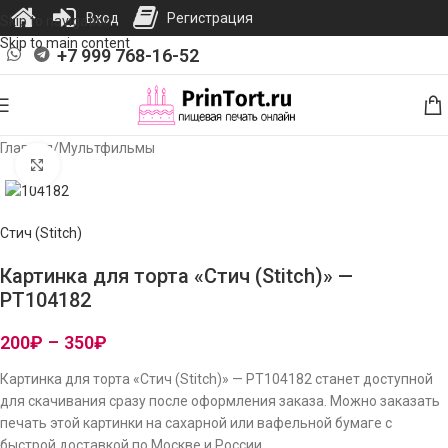
Вход
Регистрация
Skip to navigation
Skip to main content
+7 999 768-16-52
Главная
/
Мультфильмы
Нажмите, чтобы увеличить изображение
Стич (Stitch)
Картинка для торта «Стич (Stitch)» —
PT104182
200
₽
–
350
₽
Картинка для торта «Стич (Stitch)» — PT104182 станет доступной
для скачивания сразу после оформления заказа. Можно заказать
печать этой картинки на сахарной или вафельной бумаге с
быстрой доставкой по Москве и России.