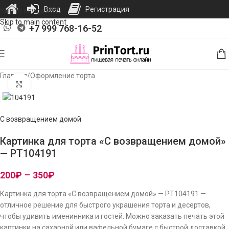
Вход
Регистрация
Skip to navigation
Skip to main content
+7 999 768-16-52
Главная
/
Оформление торта
Нажмите, чтобы увеличить изображение
С возвращением домой
Картинка для торта «С возвращением домой»
— PT104191
200
₽
–
350
₽
Картинка для торта «С возвращением домой» — PT104191 —
отличное решение для быстрого украшения торта и десертов,
чтобы удивить именинника и гостей. Можно заказать печать этой
картинки на сахарной или вафельной бумаге с быстрой доставкой