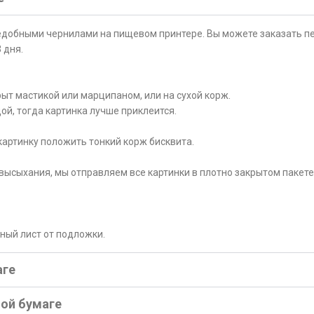
ъедобными чернилами на пищевом принтере. Вы можете заказать пе
 дня.
ыт мастикой или марципаном, или на сухой корж.
ой, тогда картинка лучше приклеится.
картинку положить тонкий корж бисквита.
высыхания, мы отправляем все картинки в плотно закрытом пакете
рный лист от подложки.
аге
ной бумаге