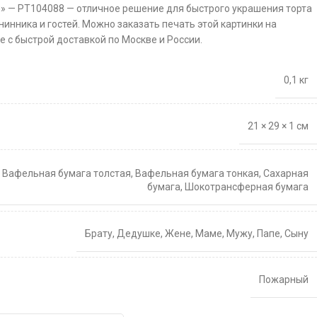
» — PT104088 — отличное решение для быстрого украшения торта
нинника и гостей. Можно заказать печать этой картинки на
 с быстрой доставкой по Москве и России.
0,1 кг
21 × 29 × 1 см
,
Вафельная бумага толстая
,
Вафельная бумага тонкая
,
Сахарная
бумага
,
Шокотрансферная бумага
Брату
,
Дедушке
,
Жене
,
Маме
,
Мужу
,
Папе
,
Сыну
Пожарный