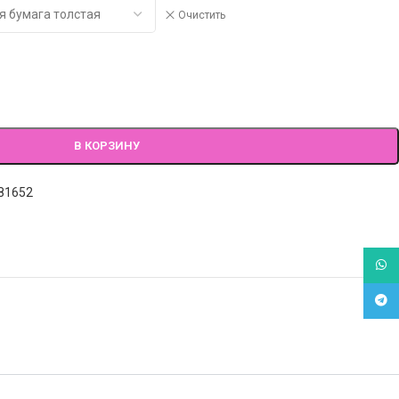
Очистить
В КОРЗИНУ
81652
What
Tele