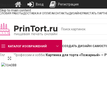
Вход
Регистрация
Skip to navigation
Skip to main content
СЛОВИЯ РАБОТЫ
ДОСТАВКА И ОПЛАТА
КОНТАКТЫ
ДИЗАЙНЕРАМ
СТАТЬ ПАРТ
СОЗДАТЬ ДИЗАЙН САМОСТ
КАТАЛОГ ИЗОБРАЖЕНИЙ
Главная
/
Профессии и хобби
/
Картинка для торта «Пожарный» — 
Нажмите, чтобы увеличить изображение