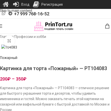
Вход
Регистрация
Skip to navigation
Skip to main content
+7 999 768-16-52
Главная
/
Профессии и хобби
Нажмите, чтобы увеличить изображение
Пожарный
Картинка для торта «Пожарный» — PT104083
200
₽
–
350
₽
Картинка для торта «Пожарный» — PT104083 — отличное решение
для быстрого украшения торта и десертов, чтобы удивить
именинника и гостей. Можно заказать печать этой картинки на
сахарной или вафельной бумаге с быстрой доставкой по Москве и
России.