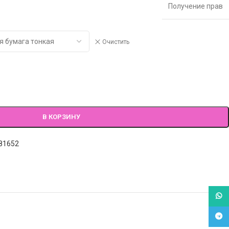
Получение прав
Очистить
В КОРЗИНУ
81652
What
Tele