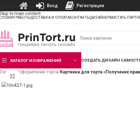
Вход
Регистрация
Skip to navigation
Skip to main content
СЛОВИЯ РАБОТЫ
ДОСТАВКА И ОПЛАТА
КОНТАКТЫ
ДИЗАЙНЕРАМ
СТАТЬ ПАРТ
СОЗДАТЬ ДИЗАЙН САМОСТ
КАТАЛОГ ИЗОБРАЖЕНИЙ
Главная
/
Оформление торта
/
Картинка для торта «Получение пра
Нажмите, чтобы увеличить изображение