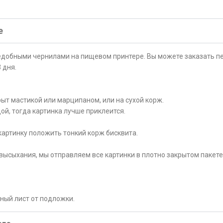
е
ъедобными чернилами на пищевом принтере. Вы можете заказать пе
 дня.
ыт мастикой или марципаном, или на сухой корж.
ой, тогда картинка лучше приклеится.
картинку положить тонкий корж бисквита.
высыхания, мы отправляем все картинки в плотно закрытом пакете
рный лист от подложки.