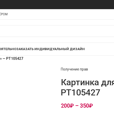
НЁРОМ
ОЯТЕЛЬНО
ЗАКАЗАТЬ ИНДИВИДУАЛЬНЫЙ ДИЗАЙН
в» — PT105427
Получение прав
Картинка дл
PT105427
200
₽
–
350
₽