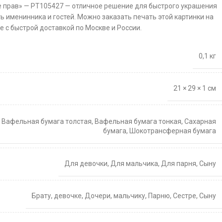
е прав» — PT105427 — отличное решение для быстрого украшения
ть именинника и гостей. Можно заказать печать этой картинки на
 с быстрой доставкой по Москве и России.
0,1 кг
21 × 29 × 1 см
,
Вафельная бумага толстая
,
Вафельная бумага тонкая
,
Сахарная
бумага
,
Шокотрансферная бумага
Для девочки
,
Для мальчика
,
Для парня
,
Сыну
Брату
,
девочке
,
Дочери
,
мальчику
,
Парню
,
Сестре
,
Сыну