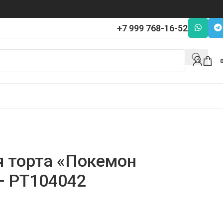
+7 999 768-16-52
я торта «Покемон
— PT104042