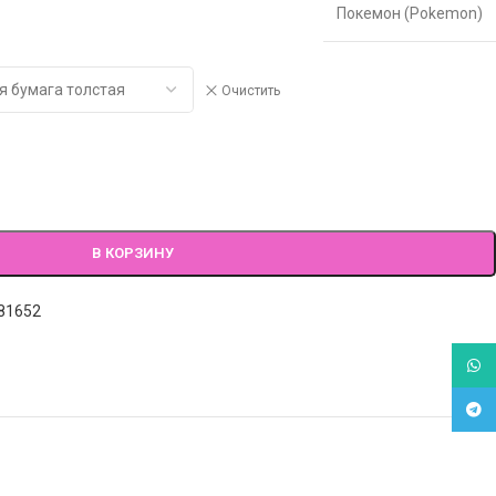
Покемон (Pokemon)
Очистить
В КОРЗИНУ
81652
What
Tele