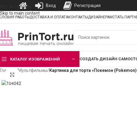
Вход
Регистрация
Skip to navigation
Skip to main content
СЛОВИЯ РАБОТЫ
ДОСТАВКА И ОПЛАТА
КОНТАКТЫ
ДИЗАЙНЕРАМ
СТАТЬ ПАРТ
СОЗДАТЬ ДИЗАЙН САМОСТ
КАТАЛОГ ИЗОБРАЖЕНИЙ
Главная
/
Мультфильмы
/
Картинка для торта «Покемон (Pokemon)
Нажмите, чтобы увеличить изображение