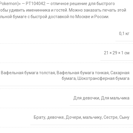
(Pokemon)» — PT104042 — отличное решение для быстрого
тобы удивить именинника и гостей. Можно заказать печать этой
льной бумаге с быстрой доставкой по Москве и России.
0,1 кг
21 × 29 × 1 см
,
Вафельная бумага толстая
,
Вафельная бумага тонкая
,
Сахарная
бумага
,
Шокотрансферная бумага
Для девочки
,
Для мальчика
Брату
,
девочке
,
Дочери
,
мальчику
,
Сестре
,
Сыну