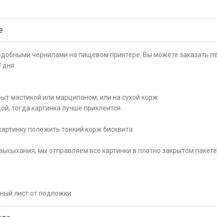
е
ъедобными чернилами на пищевом принтере. Вы можете заказать пе
 дня.
ыт мастикой или марципаном, или на сухой корж.
ой, тогда картинка лучше приклеится.
картинку положить тонкий корж бисквита.
высыхания, мы отправляем все картинки в плотно закрытом пакете
рный лист от подложки.