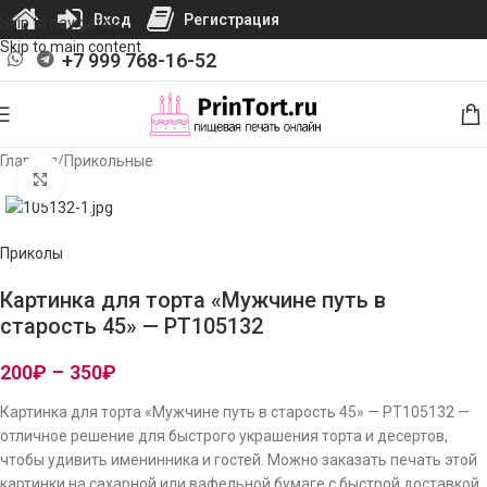
Вход
Регистрация
Skip to navigation
Skip to main content
+7 999 768-16-52
Главная
/
Прикольные
Нажмите, чтобы увеличить изображение
Приколы
Картинка для торта «Мужчине путь в
старость 45» — PT105132
200
₽
–
350
₽
Картинка для торта «Мужчине путь в старость 45» — PT105132 —
отличное решение для быстрого украшения торта и десертов,
чтобы удивить именинника и гостей. Можно заказать печать этой
картинки на сахарной или вафельной бумаге с быстрой доставкой