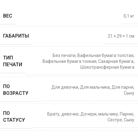
ВЕС
0,1 кг
ГАБАРИТЫ
21 × 29 × 1 см
Без печати
,
Вафельная бумага толстая
,
ТИП
Вафельная бумага тонкая
,
Сахарная бумага
,
ПЕЧАТИ
Шокотрансферная бумага
ПО
Для девочки
,
Для мальчика
,
Для парня
,
ВОЗРАСТУ
Сыну
ПО
Брату
,
девочке
,
Дочери
,
мальчику
,
Парню
,
СТАТУСУ
Сестре
,
Сыну