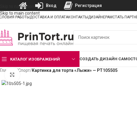
Вход
Регистрация
Skip to navigation
Skip to main content
СЛОВИЯ РАБОТЫ
ДОСТАВКА И ОПЛАТА
КОНТАКТЫ
ДИЗАЙНЕРАМ
СТАТЬ ПАРТ
СОЗДАТЬ ДИЗАЙН САМОСТ
КАТАЛОГ ИЗОБРАЖЕНИЙ
Главная
/
Спорт
/
Картинка для торта «Лыжи» — PT105505
Нажмите, чтобы увеличить изображение