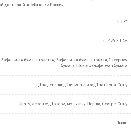
й доставкой по Москве и России.
0,1 кг
21 × 29 × 1 см
,
Вафельная бумага толстая
,
Вафельная бумага тонкая
,
Сахарная
бумага
,
Шокотрансферная бумага
Для девочки
,
Для мальчика
,
Для парня
,
Сыну
Брату
,
девочке
,
Дочери
,
мальчику
,
Парню
,
Сестре
,
Сыну
Лыжи