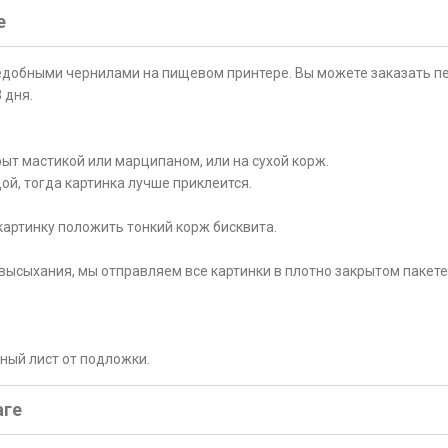
е
ъедобными чернилами на пищевом принтере. Вы можете заказать пе
 дня.
ыт мастикой или марципаном, или на сухой корж.
ой, тогда картинка лучше приклеится.
картинку положить тонкий корж бисквита.
высыхания, мы отправляем все картинки в плотно закрытом пакете
рный лист от подложки.
аге