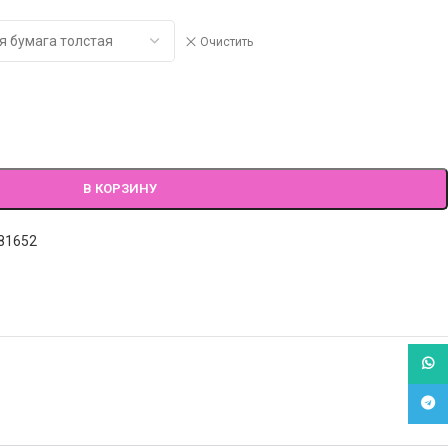
Очистить
В КОРЗИНУ
81652
What
Tele