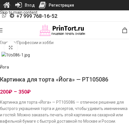
Вход
Регистрация
Skip to navigation
Skip to main content
+7 999 768-16-52
Главная
/
Профессии и хобби
Нажмите, чтобы увеличить изображение
Йога
Картинка для торта «Йога» — PT105086
200
₽
–
350
₽
Картинка для торта «Йога» — PT105086 — отличное решение для
быстрого украшения торта и десертов, чтобы удивить именинника
и гостей. Можно заказать печать этой картинки на сахарной или
вафельной бумаге с быстрой доставкой по Москве и России.