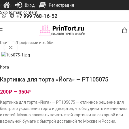
Вход
Регистрация
Skip to navigation
Skip to main content
+7 999 768-16-52
Главная
/
Профессии и хобби
Нажмите, чтобы увеличить изображение
Йога
Картинка для торта «Йога» — PT105075
200
₽
–
350
₽
Картинка для торта «Йога» — PT105075 — отличное решение для
быстрого украшения торта и десертов, чтобы удивить именинника
и гостей. Можно заказать печать этой картинки на сахарной или
вафельной бумаге с быстрой доставкой по Москве и России.