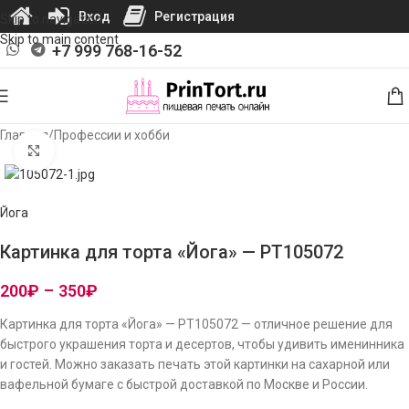
Вход
Регистрация
Skip to navigation
Skip to main content
+7 999 768-16-52
Главная
/
Профессии и хобби
Нажмите, чтобы увеличить изображение
Йога
Картинка для торта «Йога» — PT105072
200
₽
–
350
₽
Картинка для торта «Йога» — PT105072 — отличное решение для
быстрого украшения торта и десертов, чтобы удивить именинника
и гостей. Можно заказать печать этой картинки на сахарной или
вафельной бумаге с быстрой доставкой по Москве и России.