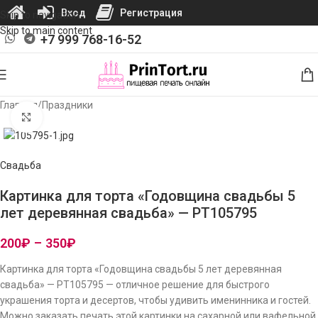
Вход
Регистрация
Skip to navigation
Skip to main content
+7 999 768-16-52
Главная
/
Праздники
Нажмите, чтобы увеличить изображение
Свадьба
Картинка для торта «Годовщина свадьбы 5
лет деревянная свадьба» — PT105795
200
₽
–
350
₽
Картинка для торта «Годовщина свадьбы 5 лет деревянная
свадьба» — PT105795 — отличное решение для быстрого
украшения торта и десертов, чтобы удивить именинника и гостей.
Можно заказать печать этой картинки на сахарной или вафельной