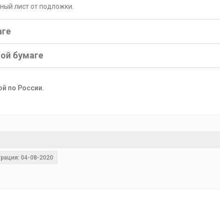
рный лист от подложки.
аге
ной бумаге
ой по России.
рация: 04-08-2020