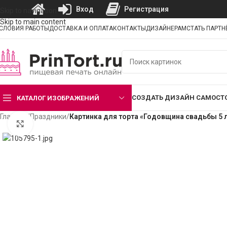
Вход
Регистрация
Skip to navigation
Skip to main content
СЛОВИЯ РАБОТЫ
ДОСТАВКА И ОПЛАТА
КОНТАКТЫ
ДИЗАЙНЕРАМ
СТАТЬ ПАРТ
СОЗДАТЬ ДИЗАЙН САМОСТ
КАТАЛОГ ИЗОБРАЖЕНИЙ
Главная
/
Праздники
/
Картинка для торта «Годовщина свадьбы 5 
Нажмите, чтобы увеличить изображение