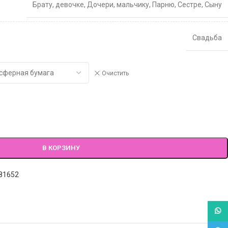
Брату
,
девочке
,
Дочери
,
мальчику
,
Парню
,
Сестре
,
Сыну
Свадьба
Очистить
В КОРЗИНУ
81652
What