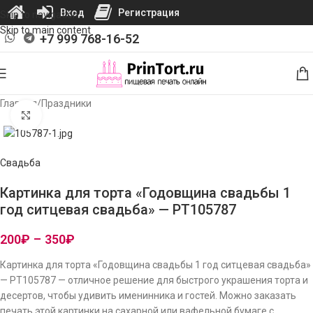
Вход
Регистрация
Skip to navigation
Skip to main content
+7 999 768-16-52
Главная
/
Праздники
Нажмите, чтобы увеличить изображение
Свадьба
Картинка для торта «Годовщина свадьбы 1
год ситцевая свадьба» — PT105787
200
₽
–
350
₽
Картинка для торта «Годовщина свадьбы 1 год ситцевая свадьба»
— PT105787 — отличное решение для быстрого украшения торта и
десертов, чтобы удивить именинника и гостей. Можно заказать
печать этой картинки на сахарной или вафельной бумаге с