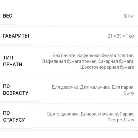
ВЕС
0,1 кг
ГАБАРИТЫ
21 × 29 × 1 см
Без печати
,
Вафельная бумага толстая
,
ТИП
Вафельная бумага тонкая
,
Сахарная бумага
,
ПЕЧАТИ
Шокотрансферная бумага
ПО
Для девочки
,
Для мальчика
,
Для парня
,
ВОЗРАСТУ
Сыну
ПО
Брату
,
девочке
,
Дочери
,
мальчику
,
Парню
,
СТАТУСУ
Сестре
,
Сыну