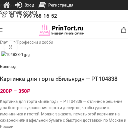
Вход
Регистрация
Skip to navigation
Skip to main content
+7 999 768-16-52
Главная
/
Профессии и хобби
Нажмите, чтобы увеличить изображение
Бильярд
Картинка для торта «Бильярд» — PT104838
200
₽
–
350
₽
Картинка для торта «Бильярд» — PT104838 — отличное решение
для быстрого украшения торта и десертов, чтобы удивить
именинника и гостей. Можно заказать печать этой картинки на
сахарной или вафельной бумаге с быстрой доставкой по Москве и
России.