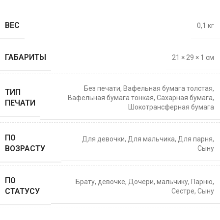
ВЕС
0,1 кг
ГАБАРИТЫ
21 × 29 × 1 см
Без печати
,
Вафельная бумага толстая
,
ТИП
Вафельная бумага тонкая
,
Сахарная бумага
,
ПЕЧАТИ
Шокотрансферная бумага
ПО
Для девочки
,
Для мальчика
,
Для парня
,
ВОЗРАСТУ
Сыну
ПО
Брату
,
девочке
,
Дочери
,
мальчику
,
Парню
,
СТАТУСУ
Сестре
,
Сыну