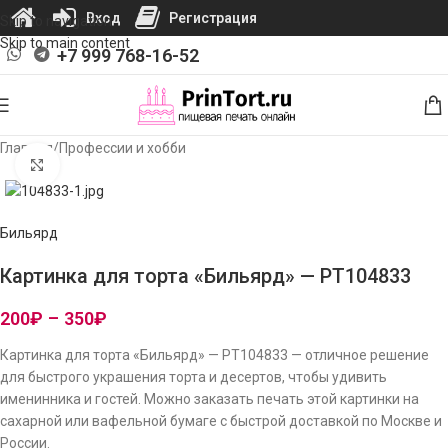
Вход
Регистрация
Skip to navigation
Skip to main content
+7 999 768-16-52
Главная
/
Профессии и хобби
Нажмите, чтобы увеличить изображение
Бильярд
Картинка для торта «Бильярд» — PT104833
200
₽
–
350
₽
Картинка для торта «Бильярд» — PT104833 — отличное решение
для быстрого украшения торта и десертов, чтобы удивить
именинника и гостей. Можно заказать печать этой картинки на
сахарной или вафельной бумаге с быстрой доставкой по Москве и
России.