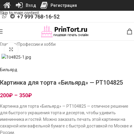
Вход
Регистрация
Skip to navigation
Skip to main content
+7 999 768-16-52
Главная
/
Профессии и хобби
Нажмите, чтобы увеличить изображение
Бильярд
Картинка для торта «Бильярд» — PT104825
200
₽
–
350
₽
Картинка для торта «Бильярд» — PT104825 — отличное решение
для быстрого украшения торта и десертов, чтобы удивить
именинника и гостей. Можно заказать печать этой картинки на
сахарной или вафельной бумаге с быстрой доставкой по Москве и
России.