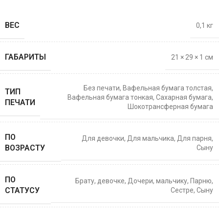
ВЕС
0,1 кг
ГАБАРИТЫ
21 × 29 × 1 см
Без печати
,
Вафельная бумага толстая
,
ТИП
Вафельная бумага тонкая
,
Сахарная бумага
,
ПЕЧАТИ
Шокотрансферная бумага
ПО
Для девочки
,
Для мальчика
,
Для парня
,
ВОЗРАСТУ
Сыну
ПО
Брату
,
девочке
,
Дочери
,
мальчику
,
Парню
,
СТАТУСУ
Сестре
,
Сыну