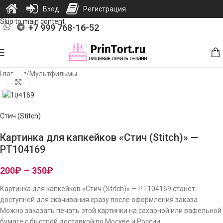
Вход
Регистрация
Skip to navigation
Skip to main content
+7 999 768-16-52
Главная
/
Мультфильмы
Нажмите, чтобы увеличить изображение
Стич (Stitch)
Картинка для капкейков «Стич (Stitch)» —
PT104169
200
₽
–
350
₽
Картинка для капкейков «Стич (Stitch)» — PT104169 станет
доступной для скачивания сразу после оформления заказа.
Можно заказать печать этой картинки на сахарной или вафельной
бумаге с быстрой доставкой по Москве и России.