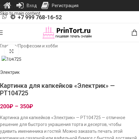
Вход
Регистрация
Skip to navigation
Skip to main content
+7 999 768-16-52
Главная
/
Профессии и хобби
Нажмите, чтобы увеличить изображение
Электрик
Картинка для капкейков «Электрик» —
PT104725
200
₽
–
350
₽
Картинка для капкейков «Электрик» — PT104725 — отличное
решение для быстрого украшения торта и десертов, чтобы
удивить именинника и гостей. Можно заказать печать этой
картинки на сахарной или вафельной бумаге с быстрой доставкой