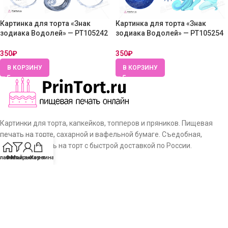
Картинка для торта «Знак
Картинка для торта «Знак
зодиака Водолей» — PT105242
зодиака Водолей» — PT105254
— Шокотрансферная бумага
— Шокотрансферная бумага
350
₽
350
₽
В КОРЗИНУ
В КОРЗИНУ
Картинки для торта, капкейков, топперов и пряников. Пищевая
печать на торте, сахарной и вафельной бумаге. Съедобная,
сахарная печать на торт с быстрой доставкой по России.
лавная
Фильтры
Мой аккаунт
Корзина
КОНТАКТЫ
ИП Самофалов В.В.
Хабарова, д.2, Московский, 108811