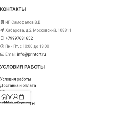
КОНТАКТЫ
ИП Самофалов В.В.
Хабарова, д.2, Московский, 108811
+79997681652
Пн - Пт, с 10:00 до 18:00
Email:
info@printort.ru
УСЛОВИЯ РАБОТЫ
Условия работы
Доставка и оплата
Обмен и возврат
ИНФОРМАЦИЯ
лавная
Фильтры
Мой аккаунт
Корзина
Пользовательское соглашение
Политика конфиденциальности