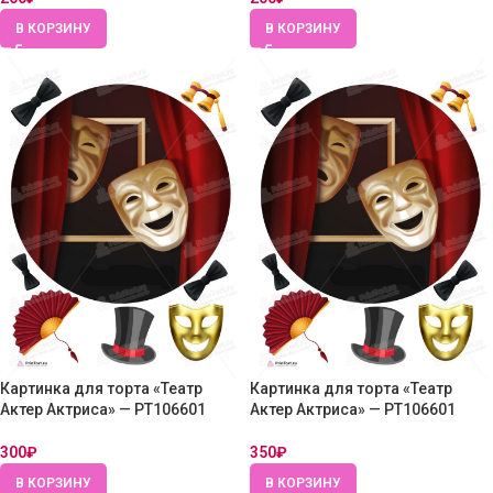
В КОРЗИНУ
В КОРЗИНУ
Картинка для торта «Театр
Картинка для торта «Театр
Актер Актриса» — PT106601
Актер Актриса» — PT106601
300
₽
350
₽
В КОРЗИНУ
В КОРЗИНУ