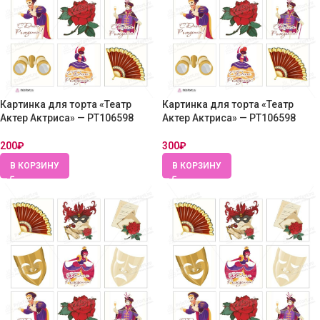
Картинка для торта «Театр
Картинка для торта «Театр
Актер Актриса» — PT106598
Актер Актриса» — PT106598
200
₽
300
₽
В КОРЗИНУ
В КОРЗИНУ