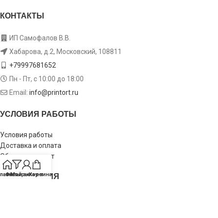
КОНТАКТЫ
ИП Самофалов В.В.
Хабарова, д.2, Московский, 108811
+79997681652
Пн - Пт, с 10:00 до 18:00
Email:
info@printort.ru
УСЛОВИЯ РАБОТЫ
Условия работы
Доставка и оплата
Обмен и возврат
ИНФОРМАЦИЯ
лавная
Фильтры
Мой аккаунт
Корзина
Пользовательское соглашение
Политика конфиденциальности