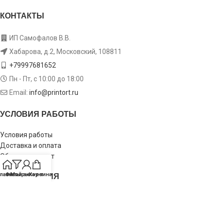
КОНТАКТЫ
ИП Самофалов В.В.
Хабарова, д.2, Московский, 108811
+79997681652
Пн - Пт, с 10:00 до 18:00
Email:
info@printort.ru
УСЛОВИЯ РАБОТЫ
Условия работы
Доставка и оплата
Обмен и возврат
ИНФОРМАЦИЯ
лавная
Фильтры
Мой аккаунт
Корзина
Пользовательское соглашение
Политика конфиденциальности