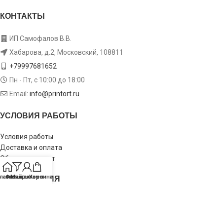
КОНТАКТЫ
ИП Самофалов В.В.
Хабарова, д.2, Московский, 108811
+79997681652
Пн - Пт, с 10:00 до 18:00
Email:
info@printort.ru
УСЛОВИЯ РАБОТЫ
Условия работы
Доставка и оплата
Обмен и возврат
ИНФОРМАЦИЯ
лавная
Фильтры
Мой аккаунт
Корзина
Пользовательское соглашение
Политика конфиденциальности