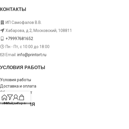
КОНТАКТЫ
ИП Самофалов В.В.
Хабарова, д.2, Московский, 108811
+79997681652
Пн - Пт, с 10:00 до 18:00
Email:
info@printort.ru
УСЛОВИЯ РАБОТЫ
Условия работы
Доставка и оплата
Обмен и возврат
ИНФОРМАЦИЯ
лавная
Фильтры
Мой аккаунт
Корзина
Пользовательское соглашение
Политика конфиденциальности