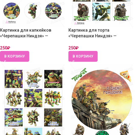
Картинка для капкейков
Картинка для торта
«Черепашки Ниндзя» —
«Черепашки Ниндзя» —
PT104351 — Вафельная бумага
PT104344 — Вафельная бумага
толстая
толстая
250
₽
250
₽
В КОРЗИНУ
В КОРЗИНУ