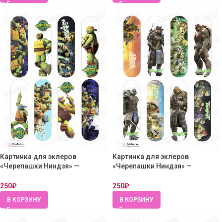
Картинка для эклеров
Картинка для эклеров
«Черепашки Ниндзя» —
«Черепашки Ниндзя» —
PT104346 — Вафельная бумага
PT104349 — Вафельная бумага
толстая
толстая
250
₽
250
₽
В КОРЗИНУ
В КОРЗИНУ