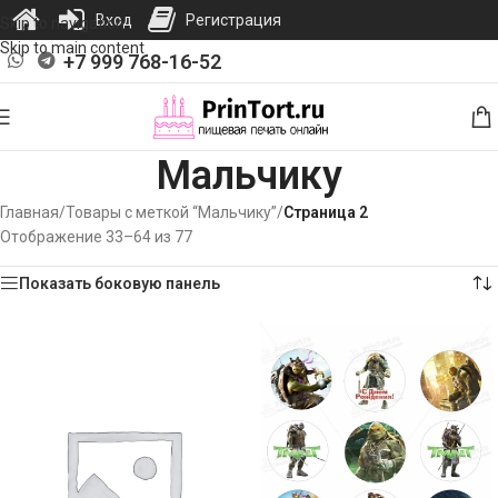
Вход
Регистрация
Skip to navigation
Skip to main content
+7 999 768-16-52
Мальчику
Главная
/
Товары с меткой “Мальчику”
/
Страница 2
Отображение 33–64 из 77
Показать боковую панель