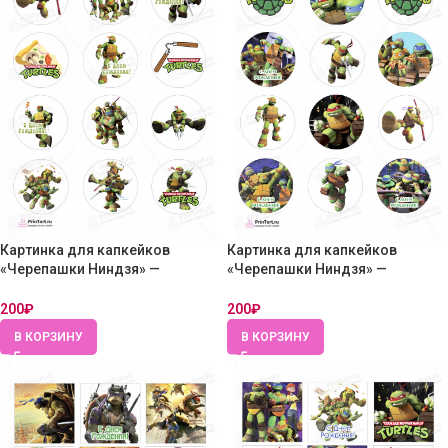
Картинка для капкейков
Картинка для капкейков
«Черепашки Ниндзя» —
«Черепашки Ниндзя» —
PT104350 — Вафельная бумага
PT104351 — Вафельная бумага
тонкая
тонкая
200
₽
200
₽
В КОРЗИНУ
В КОРЗИНУ