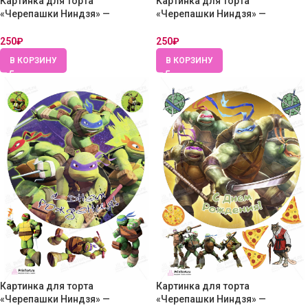
Картинка для торта
Картинка для торта
«Черепашки Ниндзя» —
«Черепашки Ниндзя» —
PT104355 — Вафельная бумага
PT104356 — Вафельная бумага
толстая
толстая
250
₽
250
₽
В КОРЗИНУ
В КОРЗИНУ
Картинка для торта
Картинка для торта
«Черепашки Ниндзя» —
«Черепашки Ниндзя» —