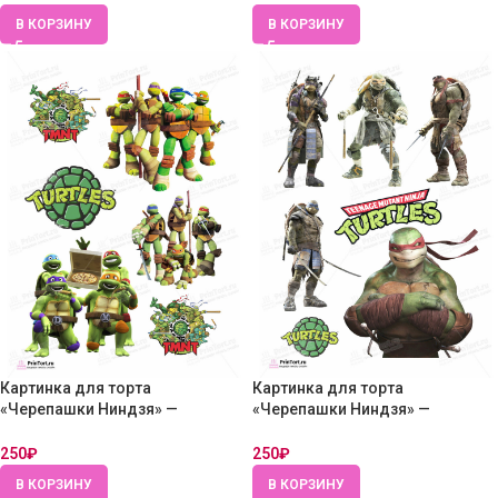
В КОРЗИНУ
В КОРЗИНУ
Картинка для торта
Картинка для торта
«Черепашки Ниндзя» —
«Черепашки Ниндзя» —
PT104361 — Вафельная бумага
PT104362 — Вафельная бумага
толстая
толстая
250
₽
250
₽
В КОРЗИНУ
В КОРЗИНУ