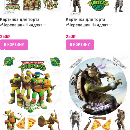
Картинка для торта
Картинка для торта
«Черепашки Ниндзя» —
«Черепашки Ниндзя» —
PT104347 — Вафельная бумага
PT104352 — Вафельная бумага
толстая
толстая
250
₽
250
₽
В КОРЗИНУ
В КОРЗИНУ