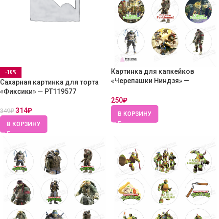
Картинка для капкейков
-10%
«Черепашки Ниндзя» —
Сахарная картинка для торта
PT104345 — Вафельная бумага
«Фиксики» — PT119577
толстая
250
₽
314
₽
349
₽
В КОРЗИНУ
В КОРЗИНУ