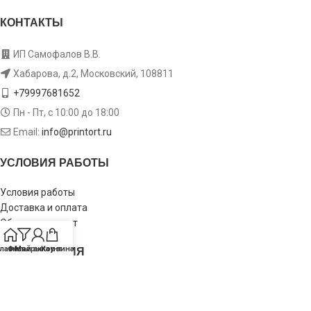
КОНТАКТЫ
ИП Самофалов В.В.
Хабарова, д.2, Московский, 108811
+79997681652
Пн - Пт, с 10:00 до 18:00
Email:
info@printort.ru
УСЛОВИЯ РАБОТЫ
Условия работы
Доставка и оплата
Обмен и возврат
ИНФОРМАЦИЯ
лавная
Фильтры
Мой аккаунт
Корзина
Пользовательское соглашение
Политика конфиденциальности