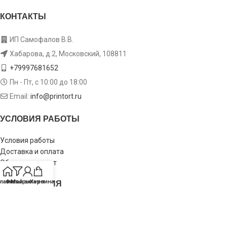
КОНТАКТЫ
ИП Самофалов В.В.
Хабарова, д.2, Московский, 108811
+79997681652
Пн - Пт, с 10:00 до 18:00
Email:
info@printort.ru
УСЛОВИЯ РАБОТЫ
Условия работы
Доставка и оплата
Обмен и возврат
ИНФОРМАЦИЯ
лавная
Фильтры
Мой аккаунт
Корзина
Пользовательское соглашение
Политика конфиденциальности